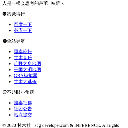
人是一根会思考的芦苇--帕斯卡
我觉得行
百度一下
必应一下
全站导航
圆桌论坛
甘木音乐
旷野之息地图
王国之泪地图
GBA模拟器
甘木大逃杀
不起眼小角落
圆桌社群
社团公告
站点提交
© 2020 甘木社 - acg-developer.com & INFERENCE. All rights